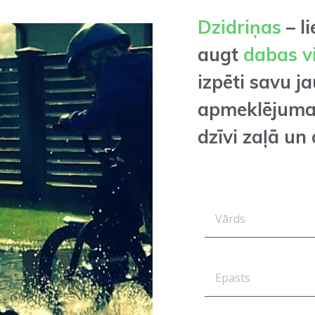
Dzidriņas
– li
augt
dabas v
izpēti savu j
apmeklējum
dzīvi zaļā un