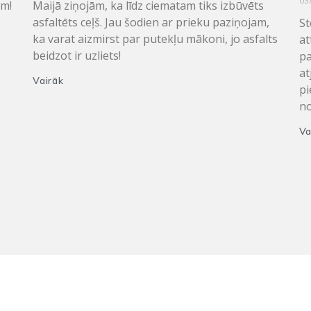
03
em!
Maijā ziņojām, ka līdz ciematam tiks izbūvēts
asfaltēts ceļš. Jau šodien ar prieku paziņojam,
St
ka varat aizmirst par putekļu mākoni, jo asfalts
at
beidzot ir uzliets!
pa
at
Vairāk
pi
no
Va