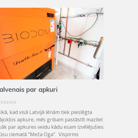
alvenais par apkuri
/10/2018
ikā, kad visā Latvijā lēnām tiek pieslēgta
jokļos apkure, mēs gribam pastāstīt mazliet
kāk par apkures veidu kādu esam izvēlējušies
su ciematā “Meža Oga”. Vispirms