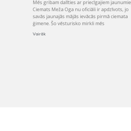
Mēs gribam dalīties ar priecīgajiem jaunumi
Ciemats Meža Oga nu oficiāli ir apdzīvots, jo
savās jaunajās mājās ievācās pirmā ciemata
ģimene. Šo vēsturisko mirkli mēs
Vairāk