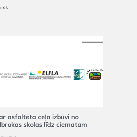
irāk
ar asfaltēta ceļa izbūvi no
lbrokas skolas līdz ciematam