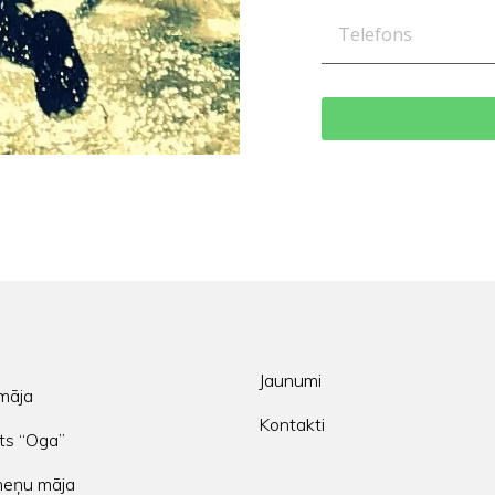
Jaunumi
māja
Kontakti
ts “Oga”
meņu māja