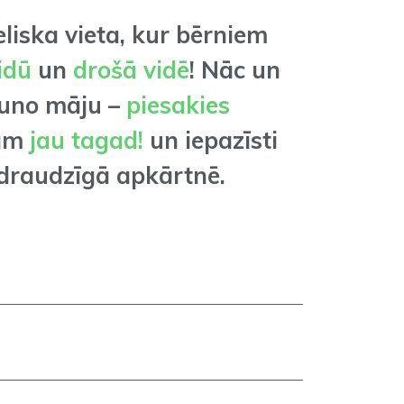
eliska vieta, kur bērniem
idū
un
drošā vidē
! Nāc un
auno māju –
piesakies
am
jau tagad!
un iepazīsti
 draudzīgā apkārtnē.