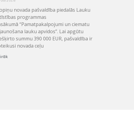
/05/2018
opiņu novada pašvaldība piedalās Lauku
tīstības programmas
sākumā “Pamatpakalpojumi un ciematu
jaunošana lauku apvidos”. Lai apgūtu
ešķirto summu 390 000 EUR, pašvaldība ir
teikusi novada ceļu
irāk