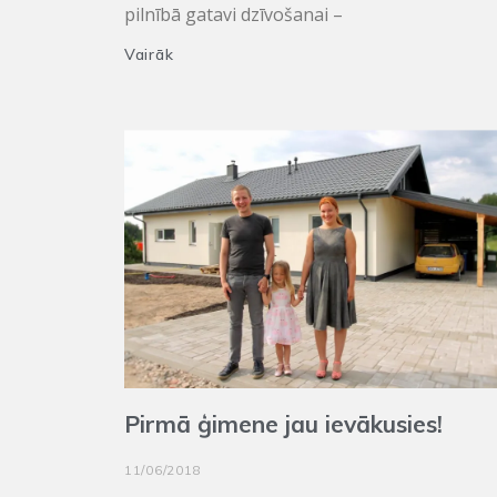
pilnībā gatavi dzīvošanai –
Vairāk
Pirmā ģimene jau ievākusies!
11/06/2018