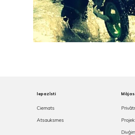
Iepazīsti
Mājas
Ciemats
Privāt
Atsauksmes
Projek
Divģi