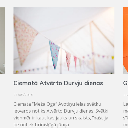
Ciematā Atvērto Durvju dienas
G
21/05/2019
11
Ciemata “Meža Oga” Avotiņu ielas svētku
La
ietvaros notiks Atvērto Durvju dienas. Svētki
mā
vienmēr ir kaut kas jauks un skaists, īpaši, ja
sī
tie notiek brīnišķīgā jūnija
mū