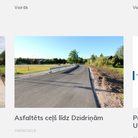
Vairāk
Va
Asfaltēts ceļš līdz Dzidriņām
P
U
09/06/2018